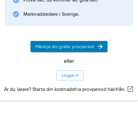
Prova det, du kommer att gilla det!
Information om artikeln
Marknadsledare i Sverige.
Påbörja din gratis provperiod
eller
Logga in
Är du lärare? Starta din kostnadsfria provperiod härifrån.