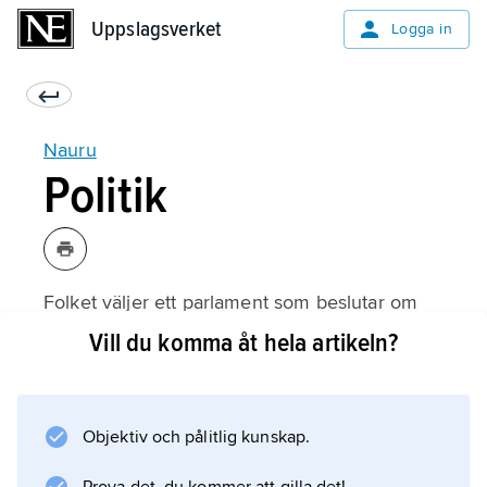
Uppslagsverket
Uppslagsverket
Logga in
Nauru
Politik
Folket väljer ett parlament som beslutar om
lagar och skatter. Parlamentet utser också
Vill du komma åt hela artikeln?
presidenten och regeringen. Det finns få
politiska partier, och de flesta politikerna
ställer upp i valen som enskilda personer.
Objektiv och pålitlig kunskap.