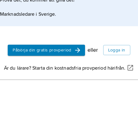
Prova det, du kommer att gilla det!
Marknadsledare i Sverige.
eller
Påbörja din gratis provperiod
Logga in
Är du lärare? Starta din kostnadsfria provperiod härifrån.