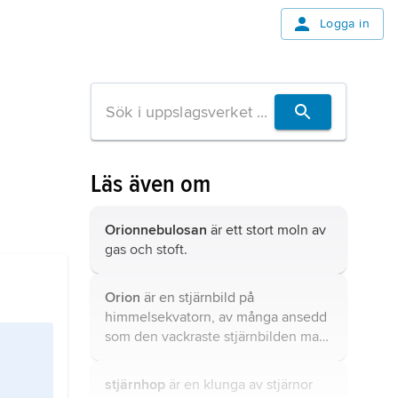
Logga in
Läs även om
Orionnebulosan
är ett stort moln av
gas och stoft.
Orion
är en stjärnbild på
himmelsekvatorn, av många ansedd
som den vackraste stjärnbilden man
kan se från Sverige.
stjärnhop
är en klunga av stjärnor