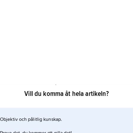
jusa nebulosor som består av het joniserad gas som
Vill du komma åt hela artikeln?
ärgen. Emissionsnebulosorna lyser tack vare de
dats i dem. En emissionsnebulosa där det pågår
.
Objektiv och pålitlig kunskap.