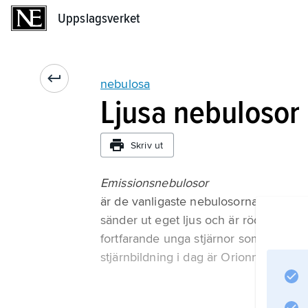
Uppslagsverket
Uppslagsverket
nebulosa
Ljusa nebulosor
Skriv ut
Emissionsnebulosor
är de vanligaste nebulosorna. De är l
sänder ut eget ljus och är röda till f
fortfarande unga stjärnor som har bil
stjärnbildning i dag är Orionnebulosan