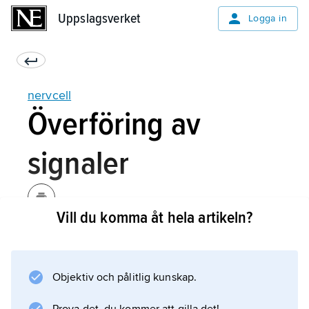
Uppslagsverket
Uppslagsverket
Logga in
nervcell
Överföring av
signaler
Vill du komma åt hela artikeln?
Från cellkroppen sticker två sorters utskott ut:
flera dendriter och en axon.
Objektiv och pålitlig kunskap.