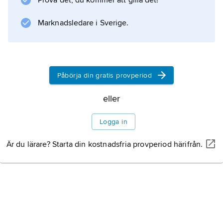
Prova det, du kommer att gilla det!
Information om artikeln
Marknadsledare i Sverige.
Påbörja din gratis provperiod
eller
Logga in
Är du lärare? Starta din kostnadsfria provperiod härifrån.