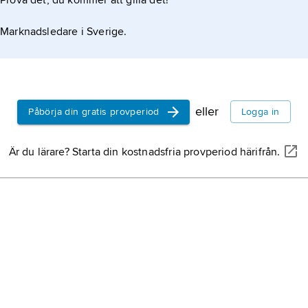
Prova det, du kommer att gilla det!
Marknadsledare i Sverige.
eller
Påbörja din gratis provperiod
Logga in
Är du lärare? Starta din kostnadsfria provperiod härifrån.