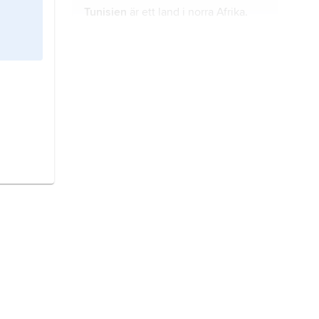
Tunisien
är ett land i norra Afrika.
Venezuela
är ett land i norra
Sydamerika.