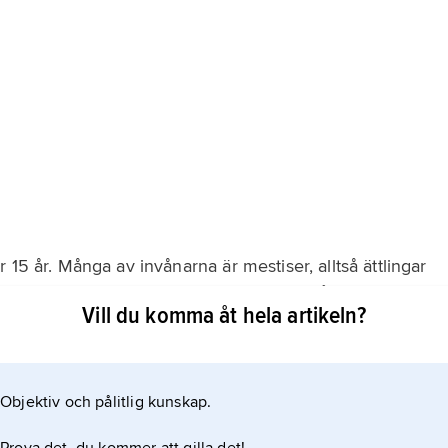
 15 år. Många av invånarna är mestiser, alltså ättlingar
r spanska och är katoliker. I öster är det många som talar
Vill du komma åt hela artikeln?
protestanter.
Objektiv och pålitlig kunskap.