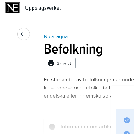
Uppslagsverket
Uppslagsverket
Nicaragua
Befolkning
Skriv ut
En stor andel av befolkningen är under
till européer och urfolk. De flesta tala
engelska eller inhemska språk och är 
Information om artikeln