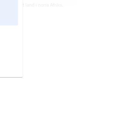
nisien
är ett land i norra Afrika.
nezuela
är ett land i norra
damerika.