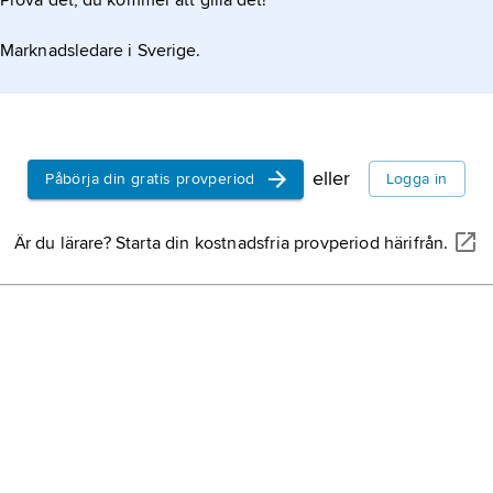
Prova det, du kommer att gilla det!
Tu
Marknadsledare i Sverige.
Ve
Sy
eller
Påbörja din gratis provperiod
Logga in
Är du lärare? Starta din kostnadsfria provperiod härifrån.