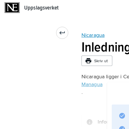
Uppslagsverket
Uppslagsverket
Nicaragua
Inlednin
Skriv ut
Nicaragua ligger i C
Managua
.
Information o