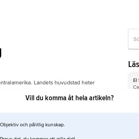
g
Lä
El
entralamerika. Landets huvudstad heter
Ce
Vill du komma åt hela artikeln?
Ha
Gu
Objektiv och pålitlig kunskap.
Ce
m artikeln