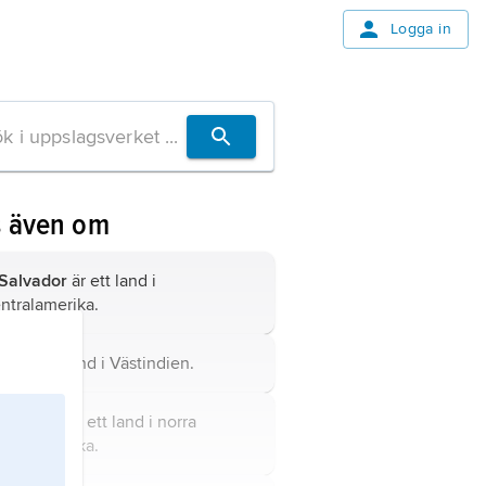
Logga in
s även om
 Salvador
är ett land i
ntralamerika.
iti
är ett land i Västindien.
atemala
är ett land i norra
ntralamerika.