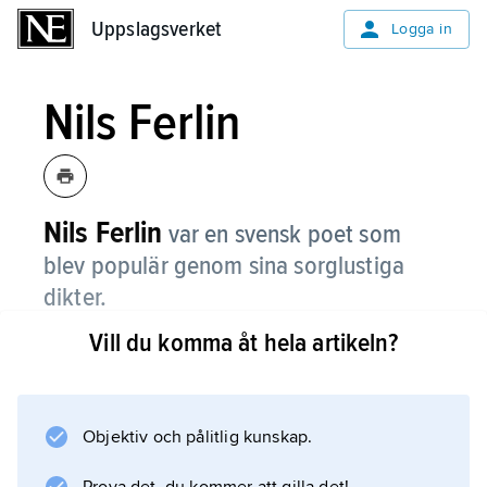
Uppslagsverket
Uppslagsverket
Logga in
Nils Ferlin
Nils Ferlin
var en svensk poet som
blev populär genom sina sorglustiga
dikter.
Vill du komma åt hela artikeln?
Många av dikterna har tonsatts och blivit till
kända visor, till exempel
En valsmelodi
,
Objektiv och pålitlig kunskap.
När skönheten kom till byn