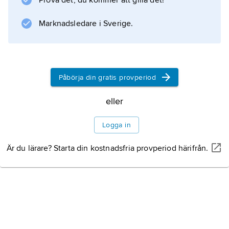
Prova det, du kommer att gilla det!
och
Får jag lämna några blommor
Marknadsledare i Sverige.
. Nils Ferlin levde länge fattigt, och hans dikter
uttrycker ofta medkänsla med fattiga och
olyckliga människor. Så här lyder dikten
Du har
Påbörja din gratis provperiod
eller
Information om artikeln
Logga in
Är du lärare? Starta din kostnadsfria provperiod härifrån.