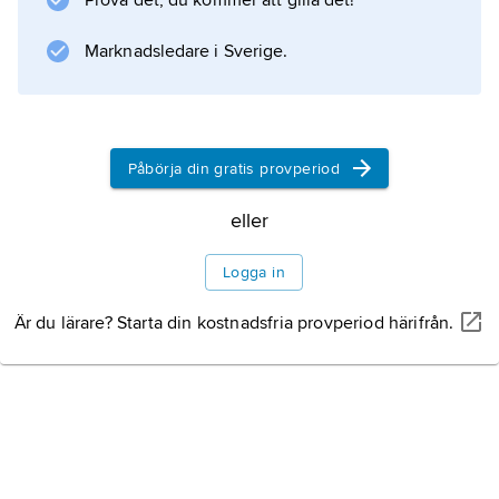
Prova det, du kommer att gilla det!
Marknadsledare i Sverige.
Påbörja din gratis provperiod
eller
Logga in
Är du lärare? Starta din kostnadsfria provperiod härifrån.