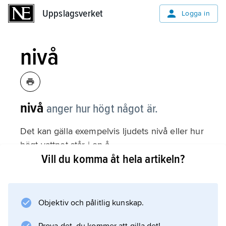
Uppslagsverket
Uppslagsverket
Logga in
nivå
nivå
anger hur högt något är.
Det kan gälla exempelvis ljudets nivå eller hur
högt vattnet står i en å.
Vill du komma åt hela artikeln?
Information om artikeln
Objektiv och pålitlig kunskap.