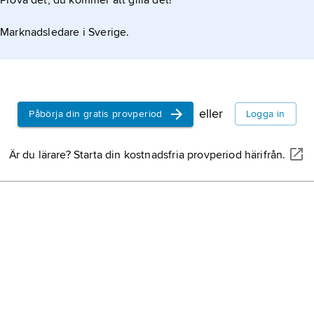
Prova det, du kommer att gilla det!
mo
fl
Marknadsledare i Sverige.
po
po
sä
eller
Påbörja din gratis provperiod
Logga in
dj
ta
Är du lärare? Starta din kostnadsfria provperiod härifrån.
lin