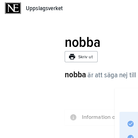
Uppslagsverket
Uppslagsverket
nobba
Skriv ut
nobba
är att säga nej til
Information om artikel