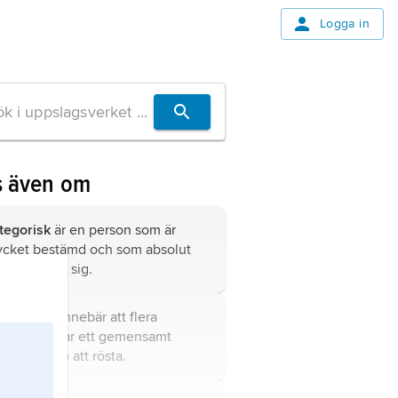
Logga in
s även om
tegorisk
är en person som är
cket bestämd och som absolut
te vill ändra sig.
röstning
innebär att flera
rsoner fattar ett gemensamt
slut genom att rösta.