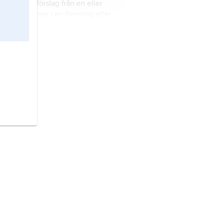
tion
är ett förslag från en eller
era medlemmar i en förening eller
litisk församling.
sitiv
är någon som ställer upp och
ger ”ja” till olika förslag.
ärv
sägs en person vara som vågar
 risker, till exempel att dansa på
a.