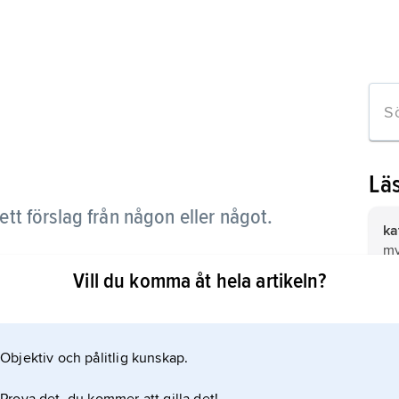
Lä
l ett förslag från någon eller något.
ka
my
in
Vill du komma åt hela artikeln?
om
n
pe
be
Objektiv och pålitlig kunskap.