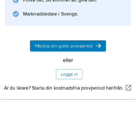
Prova det, du kommer att gilla det!
Marknadsledare i Sverige.
Information om artikeln
Påbörja din gratis provperiod
eller
Logga in
Är du lärare? Starta din kostnadsfria provperiod härifrån.