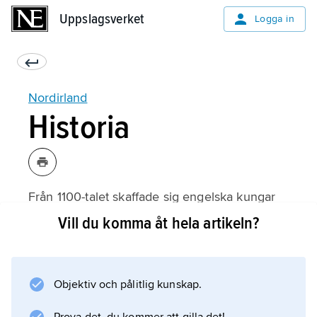
Uppslagsverket
Uppslagsverket
Logga in
Nordirland
Historia
Från 1100-talet skaffade sig engelska kungar
alltmer makt på Irland. Många protestanter
Vill du komma åt hela artikeln?
från Skottland och England bosatte sig på
norra Irland under 1600-talet och tog mark
från de katoliker som bodde där. Katolikerna
Objektiv och pålitlig kunskap.
fick inte köpa jord, inte rösta och inte ha egna
skolor. Hela Irland blev en del av