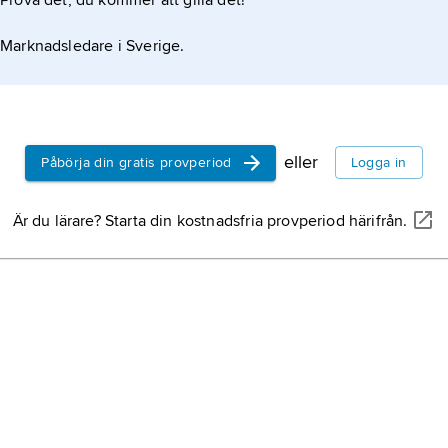
Prova det, du kommer att gilla det!
Marknadsledare i Sverige.
eller
Påbörja din gratis provperiod
Logga in
Är du lärare? Starta din kostnadsfria provperiod härifrån.