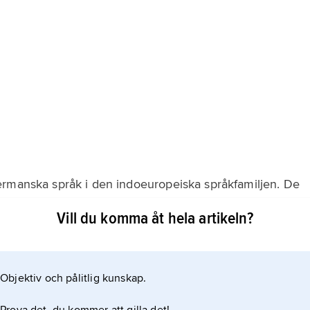
ermanska språk i den indoeuropeiska språkfamiljen. De
ung kallas
Vill du komma åt hela artikeln?
se fram till vikingatiden på 800-talet och var då ganska
. Då skrev man med
Objektiv och pålitlig kunskap.