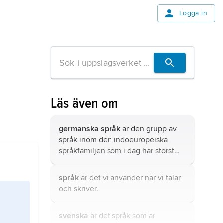
Logga in
Läs även om
germanska språk
är den grupp av
språk inom den indoeuropeiska
språkfamiljen som i dag har störst
utbredning.
språk
är det vi använder när vi talar
och skriver.
svenska
är det språk som är