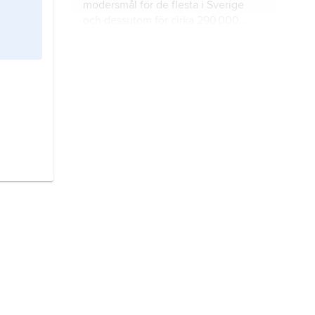
modersmål för de flesta i Sverige
och dessutom för cirka 290 000
finlandssvenskar
i Finland,
sammanlagt omkring 10 miljoner
romanska språk
är en grupp språk
människor.
som har utvecklats från en sen form
av latin, alltså det språk som man
talade i romerska riket under
antiken.
isländska
är det språk som talas på
Island.
baltiska språk
är en gren av den
indoeuropeiska språkfamiljen.
indoeuropeiska språk
är en stor
familj av språk som har talats länge i
Europa och Asien.
danska
är det språk som talas i