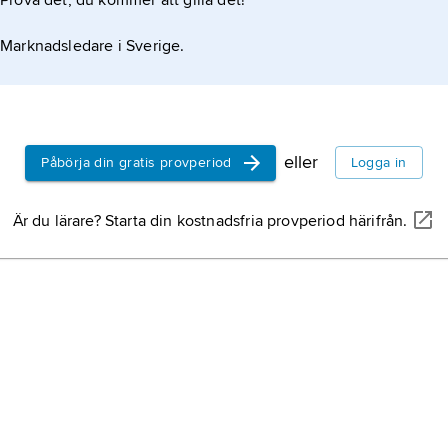
Prova det, du kommer att gilla det!
Marknadsledare i Sverige.
eller
Påbörja din gratis provperiod
Logga in
Är du lärare? Starta din kostnadsfria provperiod härifrån.