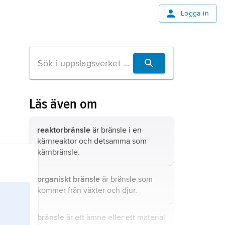
Logga in
Läs även om
reaktorbränsle
är bränsle i en
kärnreaktor och detsamma som
kärnbränsle
.
organiskt bränsle
är bränsle som
kommer från växter och djur.
bränsle
är ett ämne eller ett material