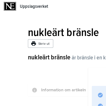
Uppslagsverket
Uppslagsverket
nukleärt bränsle
Skriv ut
nukleärt bränsle
är bränsle i e
Information om artikeln