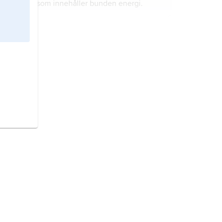
som innehåller bunden energi.
atombränsle
är ett ord som förr
användes för kärnbränsle, alltså
bränsle i en kärnreaktor.