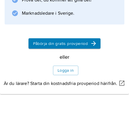
Prova det, du kommer att gilla det!
Marknadsledare i Sverige.
Information om artikeln
Påbörja din gratis provperiod
eller
Logga in
Är du lärare? Starta din kostnadsfria provperiod härifrån.