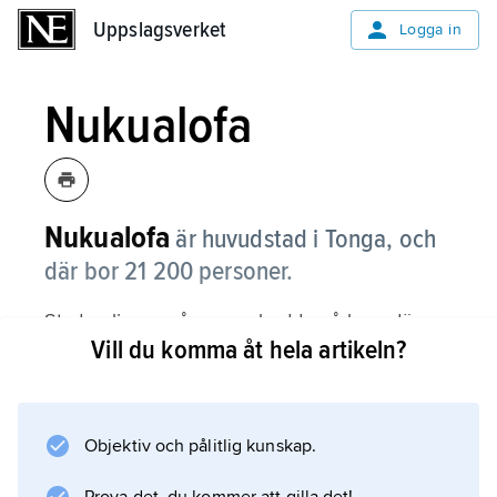
Uppslagsverket
Uppslagsverket
Logga in
Nukualofa
Nukualofa
är huvudstad i Tonga, och
där bor 21 200 personer.
Staden ligger på en smal udde på huvudön
Vill du komma åt hela artikeln?
Tongatapu, och från hamnen transporteras
kopra, som används till kokosfett, samt
bananer och vanilj. Kommer man till platsen
en söndag är allt stilla eftersom de flesta
Objektiv och pålitlig kunskap.
invånarna är i någon av de många kyrkorna.