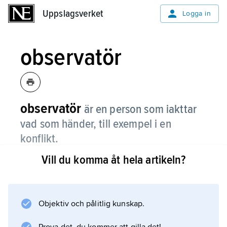
Uppslagsverket
Uppslagsverket
Logga in
observatör
observatör
är en person som iakttar
vad som händer, till exempel i en
konflikt.
Vill du komma åt hela artikeln?
Ibland kan observatörer själva delta i det som
händer och inte bara iaktta. De kallas då
deltagande observatörer
.
Objektiv och pålitlig kunskap.