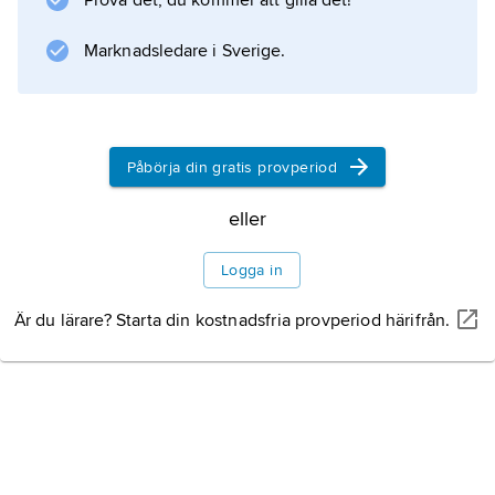
Prova det, du kommer att gilla det!
Marknadsledare i Sverige.
Information om artikeln
Påbörja din gratis provperiod
eller
Logga in
Är du lärare? Starta din kostnadsfria provperiod härifrån.