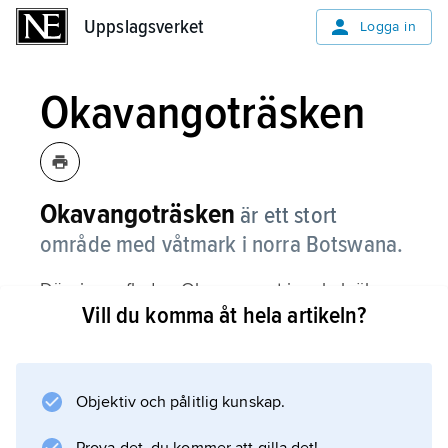
Uppslagsverket
Uppslagsverket
Logga in
Okavangoträsken
Okavangoträsken
är ett stort
område med våtmark i norra Botswana.
Där rinner floden Okavango ut i en halvöken
Vill du komma åt hela artikeln?
och bildar ett enormt delta med mängder av
kanaler och små öar omgivna av vass och
papperssäv. Området blir översvämmat varje
år, och i våtmarkerna trivs massor av fåglar,
Objektiv och pålitlig kunskap.
bland annat olika arter tranor, storkar,