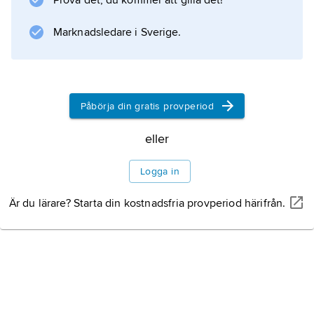
Prova det, du kommer att gilla det!
flamingor och hägrar. Där lever också
elefanter,
Marknadsledare i Sverige.
Information om artikeln
Påbörja din gratis provperiod
eller
Logga in
Är du lärare? Starta din kostnadsfria provperiod härifrån.