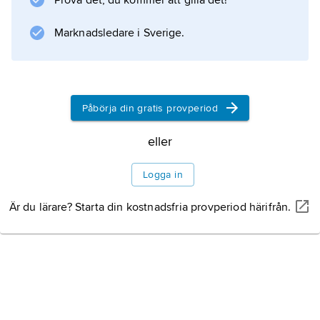
Prova det, du kommer att gilla det!
Marknadsledare i Sverige.
Information om artikeln
Påbörja din gratis provperiod
eller
Logga in
Är du lärare? Starta din kostnadsfria provperiod härifrån.