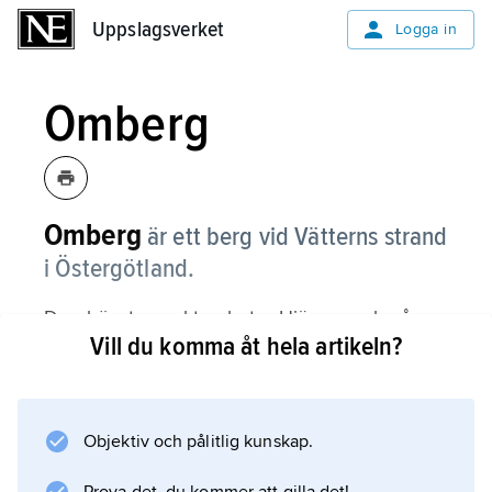
Uppslagsverket
Uppslagsverket
Logga in
Omberg
Omberg
är ett berg vid Vätterns strand
i Östergötland.
Den högsta punkten heter Hjässan och når
Vill du komma åt hela artikeln?
264 meter över havet. Berget består av granit
och reser sig upp över slätten. Det stupar
brant ner i Vättern, och där har vattnet grävt
ut grottor.
Objektiv och pålitlig kunskap.