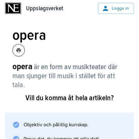
Uppslagsverket
Uppslagsverket
Logga in
opera
opera
är en form av musikteater där
man sjunger till musik i stället för att
tala.
Vill du komma åt hela artikeln?
Musiken spelas vanligen av en stor orkester,
så sångarna måste använda en särskild teknik
för att höras över orkestern. Det kan verka
konstigt att man sjunger i stället för att tala,
Objektiv och pålitlig kunskap.
men sångens och musikens uppgift är att visa