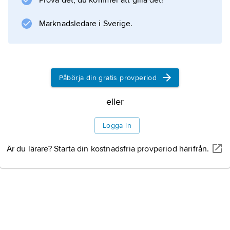
Prova det, du kommer att gilla det!
känslor som inte kommer fram med bara ord.
Sång i olika stämmor
Marknadsledare i Sverige.
Operahus
Påbörja din gratis provperiod
Historia
eller
Logga in
Berömda operasångare
Är du lärare? Starta din kostnadsfria provperiod härifrån.
Information om artikeln