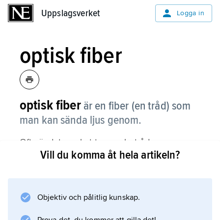
Uppslagsverket
Uppslagsverket
Logga in
optisk fiber
optisk fiber
är en fiber (en tråd) som
man kan sända ljus genom.
Ofta är det mycket tunna glastrådar som man
Vill du komma åt hela artikeln?
packar ihop till en bunt. En anordning som
använder optiska fibrer kallas för
fiberoptik
. Ljuset tar sig fram inuti fibern genom att hela
Objektiv och pålitlig kunskap.
tiden göra lätta studsar mot insidan av fiberns