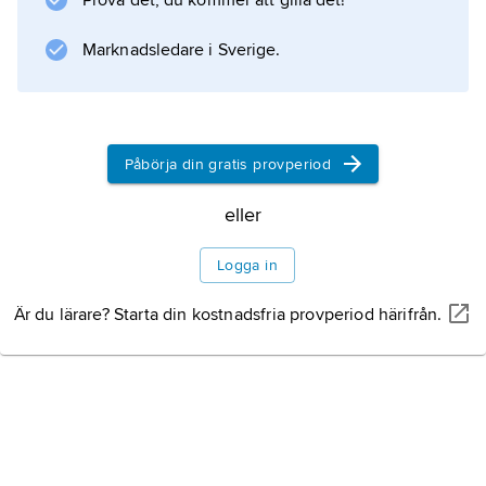
Prova det, du kommer att gilla det!
väggar.
Marknadsledare i Sverige.
Information om artikeln
Påbörja din gratis provperiod
eller
Logga in
Är du lärare? Starta din kostnadsfria provperiod härifrån.