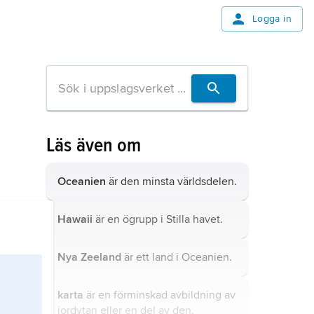
Logga in
Läs även om
Oceanien
är den minsta världsdelen.
Hawaii
är en ögrupp i Stilla havet.
Nya Zeeland
är ett land i Oceanien.
karta
är en förminskad avbildning av
jordytan eller en del av den.