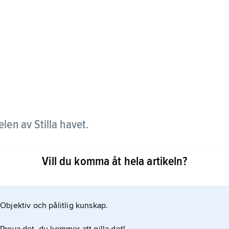
elen av Stilla havet.
ndet mellan Påskön och Chiles kust är 3 600
Vill du komma åt hela artikeln?
stenstatyer. Varje staty är uthuggen ur ett enda
g. De äldsta är över 1 000 år gamla. De tillverkades
Objektiv och pålitlig kunskap.