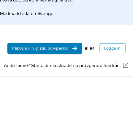
Prova det, du kommer att gilla det!
Marknadsledare i Sverige.
eller
Påbörja din gratis provperiod
Logga in
Är du lärare? Starta din kostnadsfria provperiod härifrån.