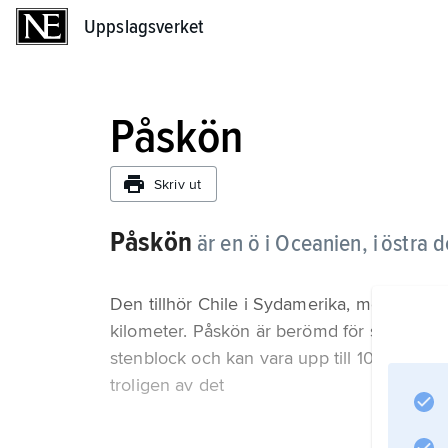
Uppslagsverket
Uppslagsverket
Påskön
Skriv ut
Påskön
är en ö i Oceanien, i östra d
Den tillhör Chile i Sydamerika, men avstå
kilometer. Påskön är berömd för sina stora 
stenblock och kan vara upp till 10 meter hö
troligen av det