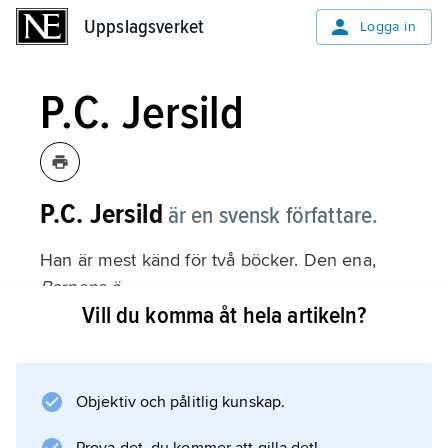
Uppslagsverket
Uppslagsverket
Logga in
P.C. Jersild
P.C. Jersild
är en svensk författare.
Han är mest känd för två böcker. Den ena,
Barnens ö
Vill du komma åt hela artikeln?
, handlar om pojken Reine. Reine ska åka på
sommarkollo till Barnens ö, men i stället
stannar han ensam i Stockholm, där det
händer honom många märkliga saker.
Objektiv och pålitlig kunskap.
Barnens ö utkom 1976. Den har också blivit