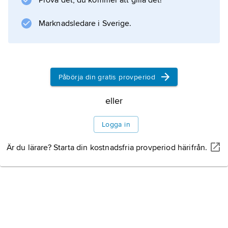
film. Den andra
Prova det, du kommer att gilla det!
Marknadsledare i Sverige.
Information om artikeln
Påbörja din gratis provperiod
eller
Logga in
Är du lärare? Starta din kostnadsfria provperiod härifrån.