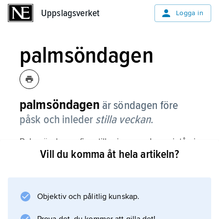
Uppslagsverket
Uppslagsverket
Logga in
palmsöndagen
palmsöndagen
är söndagen före
påsk och inleder
stilla veckan
.
Palmsöndagen firas till minne av Jesus intåg i
Vill du komma åt hela artikeln?
Jerusalem. Enligt Johannesevangeliet i Bibeln
tog folket då palmkvistar i händerna och
hyllade Jesus när han red in i Jerusalem.
Objektiv och pålitlig kunskap.