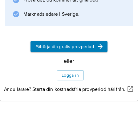
Prova det, du kommer att gilla det!
Information om artikeln
Marknadsledare i Sverige.
Påbörja din gratis provperiod
eller
Logga in
Är du lärare? Starta din kostnadsfria provperiod härifrån.