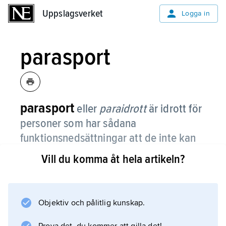
Uppslagsverket
Uppslagsverket
Logga in
parasport
parasport
eller
paraidrott
är idrott för
personer som har sådana
funktionsnedsättningar att de inte kan
tävla med icke funktionsnedsatta på
Vill du komma åt hela artikeln?
lika villkor.
De flesta idrotter finns för personer med
funktionsnedsättning. De tävlande är indelade
Objektiv och pålitlig kunskap.
i klasser efter arten och graden av