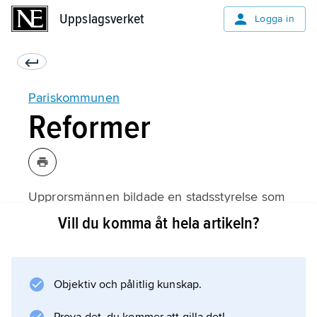
Uppslagsverket
Uppslagsverket
Logga in
Pariskommunen
Reformer
Upprorsmännen bildade en stadsstyrelse som
kallades Pariskommunen. Många i styrelsen
Vill du komma åt hela artikeln?
var
socialister
. Pariskommunen genomförde flera reformer,
Objektiv och pålitlig kunskap.
bland annat gratis skola, förbud mot
nattarbete och förbud mot för höga hyror.