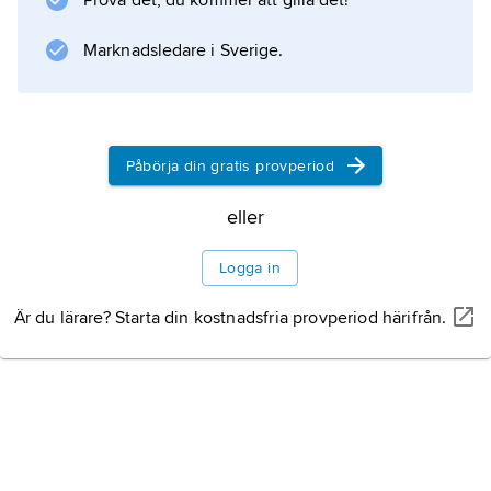
Prova det, du kommer att gilla det!
Marknadsledare i Sverige.
Information om artikeln
Påbörja din gratis provperiod
eller
Logga in
Är du lärare? Starta din kostnadsfria provperiod härifrån.