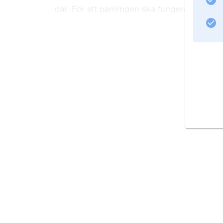
där. För att parningen ska fungera måste s
eller flera
äggceller
och
befrukta
dem. När människor parar sig säger man at
samlag
.
Information om artikeln