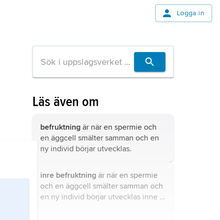
Logga in
Läs även om
befruktning
är när en spermie och
en äggcell smälter samman och en
ny individ börjar utvecklas.
inre befruktning
är när en spermie
och en äggcell smälter samman och
en ny individ börjar utvecklas inne i
en honas kropp, som hos
människan.