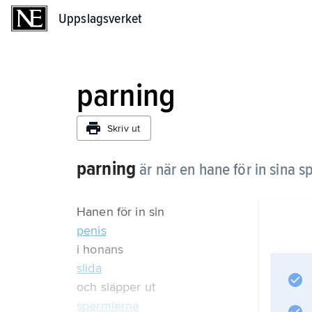
Uppslagsverket
Uppslagsverket
parning
Skriv ut
parning
är när en hane för in sina 
Hanen för in sin
penis
i honans
slida
och släpper ut
spermierna