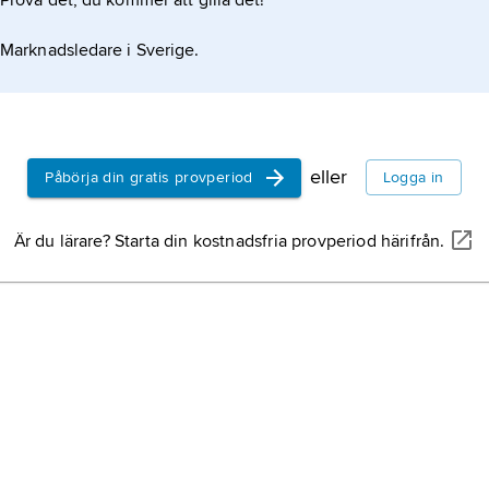
Prova det, du kommer att gilla det!
permierna ta sig till honans äggledare och möta en
Marknadsledare i Sverige.
t de har
eller
Påbörja din gratis provperiod
Logga in
Är du lärare? Starta din kostnadsfria provperiod härifrån.