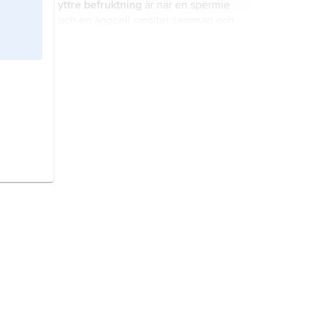
yttre befruktning
är när en spermie
och en äggcell smälter samman och
en ny individ börjar utvecklas
utanför honans kropp.
könsorgan
är de delar av kroppen
som bildar könsceller eller
könshormoner eller som djur
använder när de parar sig.
äggledare
är ett rör där äggceller
förflyttas från äggstocken till
livmodern.
fortplantning
är när djur, växter och
andra levande organismer bildar
avkomma.
könlig fortplantning
är när två
föräldrar tillsammans bildar
avkomma.