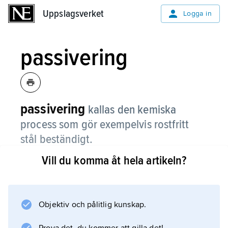
Uppslagsverket
Uppslagsverket
Logga in
passivering
passivering
kallas den kemiska
process som gör exempelvis rostfritt
stål beständigt.
Vill du komma åt hela artikeln?
Passiviering betyder att metallen blir
obenägen att reagera med kemiska ämnen i
omgivningen – den blir passiv.
Objektiv och pålitlig kunskap.