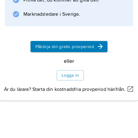
Prova det, du kommer att gilla det!
Information om artikeln
Marknadsledare i Sverige.
Påbörja din gratis provperiod
eller
Logga in
Är du lärare? Starta din kostnadsfria provperiod härifrån.