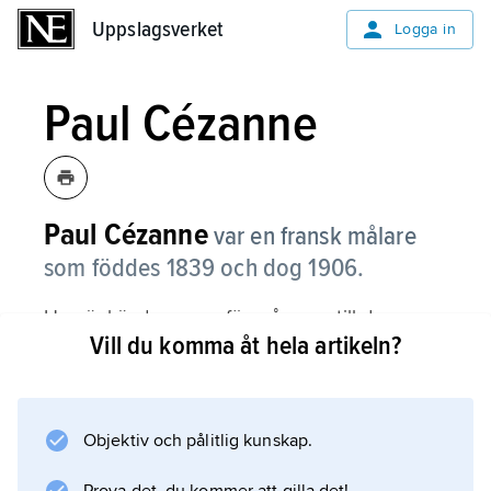
Uppslagsverket
Uppslagsverket
Logga in
Paul Cézanne
Paul Cézanne
var en fransk målare
som föddes 1839 och dog 1906.
Han är känd som en föregångare till den
Vill du komma åt hela artikeln?
moderna konsten och inspirerade många
andra konstnärer, som Pablo Picasso och
Henri Matisse.
Objektiv och pålitlig kunskap.