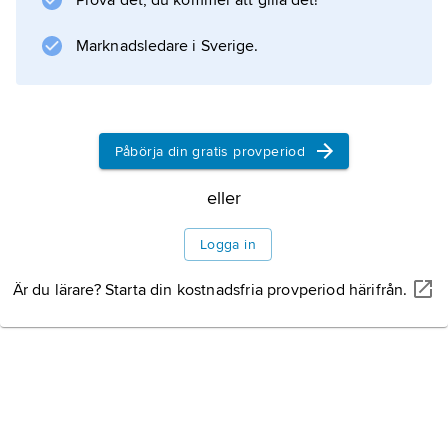
Prova det, du kommer att gilla det!
Information om artikeln
Marknadsledare i Sverige.
Påbörja din gratis provperiod
eller
Logga in
Är du lärare? Starta din kostnadsfria provperiod härifrån.