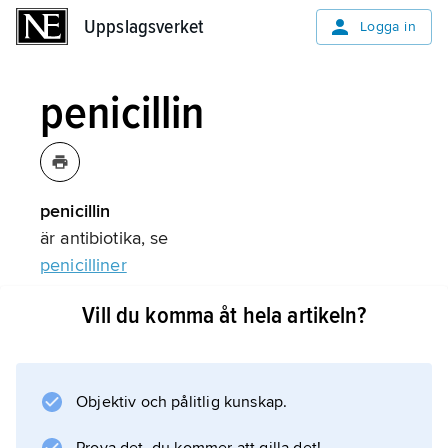
Uppslagsverket
Uppslagsverket
Logga in
penicillin
penicillin
är antibiotika, se
penicilliner
.
Vill du komma åt hela artikeln?
Information om artikeln
Objektiv och pålitlig kunskap.