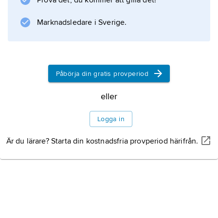
Prova det, du kommer att gilla det!
Marknadsledare i Sverige.
Påbörja din gratis provperiod
eller
Logga in
Är du lärare? Starta din kostnadsfria provperiod härifrån.