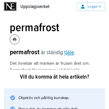
Uppslagsverket
Uppslagsverket
Logga in
permafrost
permafrost
är ständig
tjäle
.
Det innebär att marken är frusen året om.
Permafrost förekommer i riktigt kalla
Vill du komma åt hela artikeln?
områden, till exempel Sibirien och norra
Nordamerika. Där kan den vara flera hundra
meter djup. Det ytligaste skiktet tinar oftast på
sommaren.
Objektiv och pålitlig kunskap.