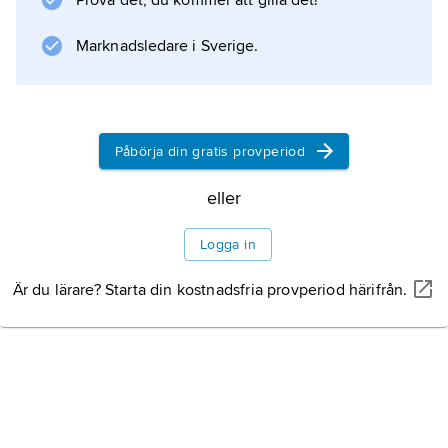
Prova det, du kommer att gilla det!
Marknadsledare i Sverige.
Information om artikeln
Påbörja din gratis provperiod
eller
Logga in
Är du lärare? Starta din kostnadsfria provperiod härifrån.