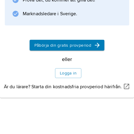
Prova det, du kommer att gilla det!
Marknadsledare i Sverige.
Påbörja din gratis provperiod
eller
Logga in
Är du lärare? Starta din kostnadsfria provperiod härifrån.