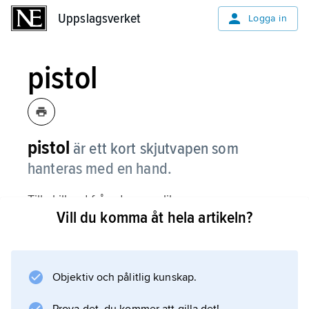
Uppslagsverket
Uppslagsverket
Logga in
pistol
pistol
är ett kort skjutvapen som
hanteras med en hand.
Till skillnad från den snarlika
Vill du komma åt hela artikeln?
revolvern
har pistolen patronerna i ett magasin i kolven.
Objektiv och pålitlig kunskap.
Information om artikeln