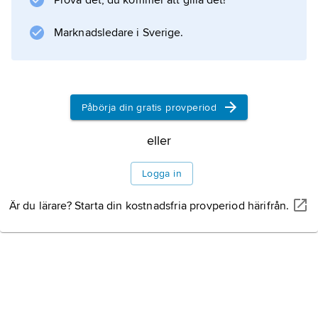
Prova det, du kommer att gilla det!
Marknadsledare i Sverige.
Information om artikeln
Påbörja din gratis provperiod
eller
Logga in
Är du lärare? Starta din kostnadsfria provperiod härifrån.