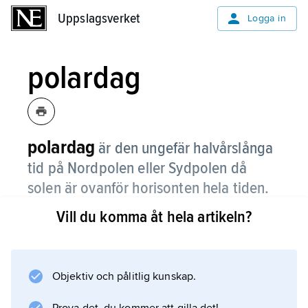
Uppslagsverket
Uppslagsverket
Logga in
polardag
polardag
är den ungefär halvårslånga
tid på Nordpolen eller Sydpolen då
solen är ovanför horisonten hela tiden.
Vill du komma åt hela artikeln?
Med polardag kan man också mena den långa
tid då solen är ovanför horisonten på platser
norr om polcirkeln i norr eller söder om
polcirkeln i söder, alltså den tid då det råder
Objektiv och pålitlig kunskap.
midnattssol där.