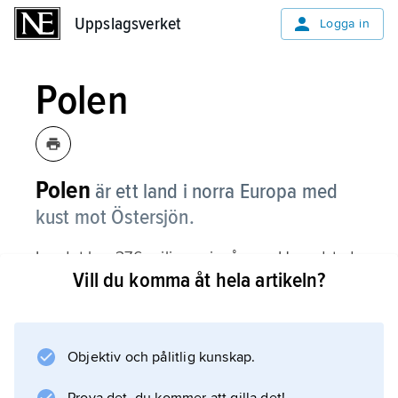
Uppslagsverket
Uppslagsverket
Logga in
Polen
Polen
är ett land i norra Europa med
kust mot Östersjön.
Landet har 37,6 miljoner invånare. Huvudstad
Vill du komma åt hela artikeln?
är Warszawa. Se landsfakta.
Inledning
Objektiv och pålitlig kunskap.
Natur