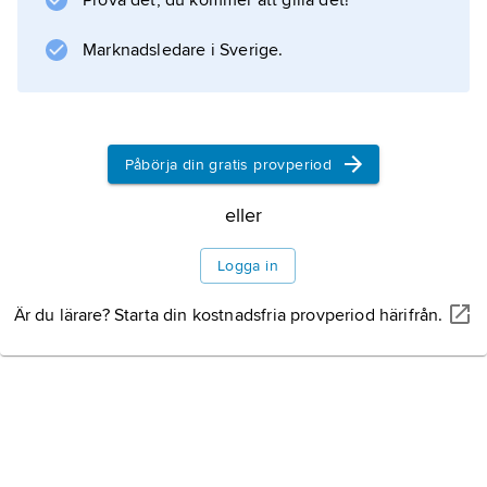
Prova det, du kommer att gilla det!
Marknadsledare i Sverige.
Näringsliv
Politik
Påbörja din gratis provperiod
Kultur
eller
Logga in
Historia
Är du lärare? Starta din kostnadsfria provperiod härifrån.
Information om artikeln