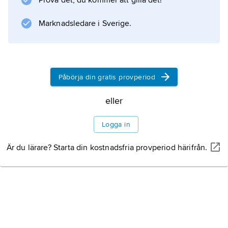
Prova det, du kommer att gilla det!
Marknadsledare i Sverige.
Påbörja din gratis provperiod
eller
Logga in
Är du lärare? Starta din kostnadsfria provperiod härifrån.