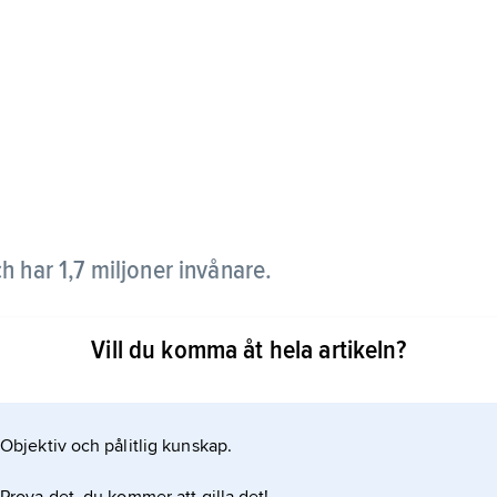
h har 1,7 miljoner invånare.
. Där finns regeringen, och många av invånarna
Vill du komma åt hela artikeln?
erna framställer järn och stål och man bryter
niversitet.
Objektiv och pålitlig kunskap.