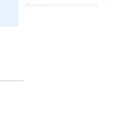
Montenegro
är ett land i sydöstra
Europa på Balkanhalvön.
Moçambique
är ett land i sydöstra
Afrika.