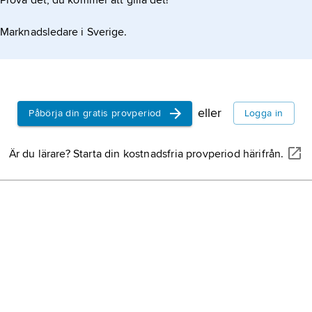
Prova det, du kommer att gilla det!
Marknadsledare i Sverige.
eller
Påbörja din gratis provperiod
Logga in
Är du lärare? Starta din kostnadsfria provperiod härifrån.