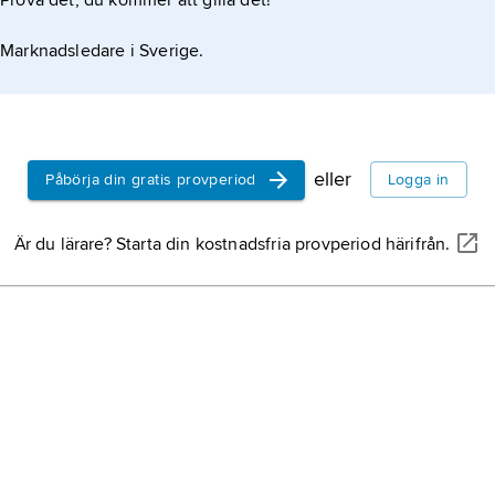
Prova det, du kommer att gilla det!
Marknadsledare i Sverige.
eller
Påbörja din gratis provperiod
Logga in
Är du lärare? Starta din kostnadsfria provperiod härifrån.