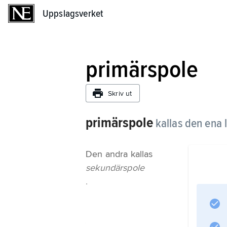
Uppslagsverket
Uppslagsverket
primärspole
Skriv ut
primärspole
kallas den ena 
Den andra kallas
sekundärspole
.