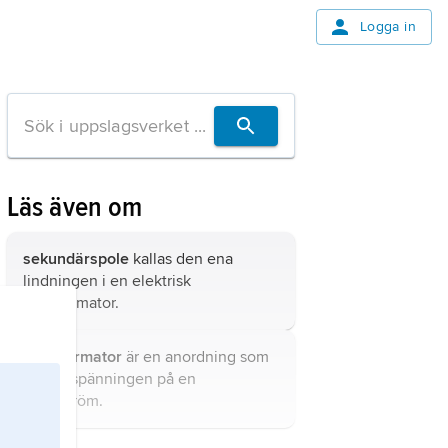
Logga in
Läs även om
sekundärspole
kallas den ena
lindningen i en elektrisk
transformator.
transformator
är en anordning som
ändrar spänningen på en
växelström.