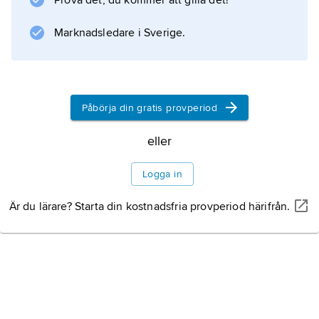
Prova det, du kommer att gilla det!
Marknadsledare i Sverige.
Produkter i naturen
Särskilda betydelser
Påbörja din gratis provperiod
eller
Logga in
Information om artikeln
Är du lärare? Starta din kostnadsfria provperiod härifrån.