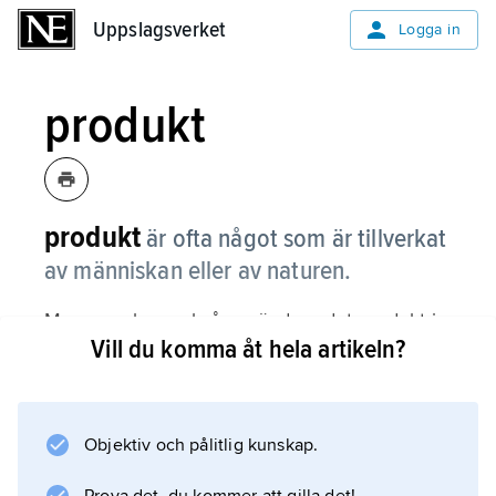
Uppslagsverket
Uppslagsverket
Logga in
produkt
produkt
är ofta något som är tillverkat
av människan eller av naturen.
Men man kan också använda ordet produkt i
Vill du komma åt hela artikeln?
meningar som ”Hans mörkerrädsla var en
produkt av fantasin”.
Varor och tjänster är
Objektiv och pålitlig kunskap.
produkter