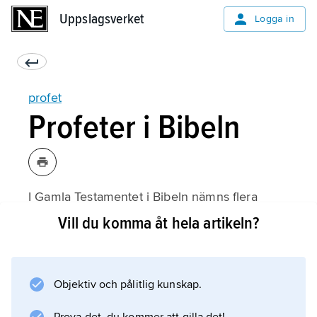
Uppslagsverket
Uppslagsverket
Logga in
profet
Profeter i Bibeln
I Gamla Testamentet i Bibeln nämns flera
profeter. Gamla Testamentet innehåller
Vill du komma åt hela artikeln?
samma texter om judendomens heliga skrift
Tanakh.
Objektiv och pålitlig kunskap.