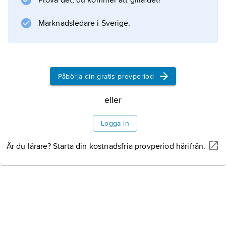
Prova det, du kommer att gilla det!
Information om artikeln
Marknadsledare i Sverige.
Påbörja din gratis provperiod
eller
Logga in
Är du lärare? Starta din kostnadsfria provperiod härifrån.