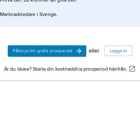
Prova det, du kommer att gilla det!
Marknadsledare i Sverige.
eller
Påbörja din gratis provperiod
Logga in
Är du lärare? Starta din kostnadsfria provperiod härifrån.