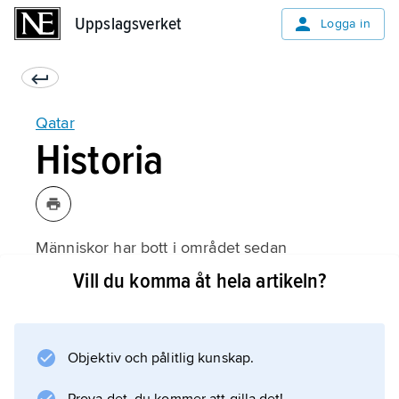
Uppslagsverket
Uppslagsverket
Logga in
Qatar
Historia
Människor har bott i området sedan
stenåldern, och man har hittat redskap och
Vill du komma åt hela artikeln?
gravar från den tiden. Bristen på vatten har
emellertid gjort att området har varit isolerat.
Objektiv och pålitlig kunskap.