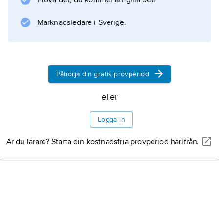
Prova det, du kommer att gilla det!
Information om artikeln
Marknadsledare i Sverige.
Påbörja din gratis provperiod
eller
Logga in
Är du lärare? Starta din kostnadsfria provperiod härifrån.