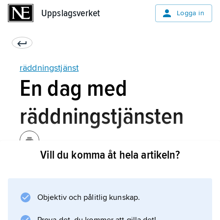
Uppslagsverket
Uppslagsverket
Logga in
räddningstjänst
En dag med
räddningstjänsten
Vill du komma åt hela artikeln?
Tidigt på morgonen kör en tankbil av vägen
och lägger sig på taket i närheten av en å.
Föraren är fastklämd. En ambulans och två
Objektiv och pålitlig kunskap.
brandbilar kommer till platsen. Det första
personalen gör är att försöka rädda förarens