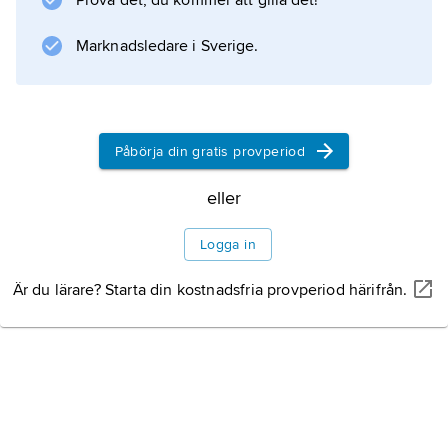
Prova det, du kommer att gilla det!
liv, men han dör. Brandmännen kontrollerar
Marknadsledare i Sverige.
också att inget läcker ut från tankbilen.
Information om artikeln
Påbörja din gratis provperiod
eller
Logga in
Är du lärare? Starta din kostnadsfria provperiod härifrån.