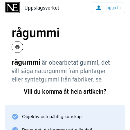
Uppslagsverket
Uppslagsverket
Logga in
rågummi
rågummi
är obearbetat gummi, det
vill säga naturgummi från plantager
eller syntetgummi från fabriker, se
gummi
.
Vill du komma åt hela artikeln?
Objektiv och pålitlig kunskap.
Information om artikeln