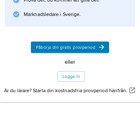
Prova det, du kommer att gilla det!
Marknadsledare i Sverige.
Påbörja din gratis provperiod
eller
Logga in
Är du lärare? Starta din kostnadsfria provperiod härifrån.