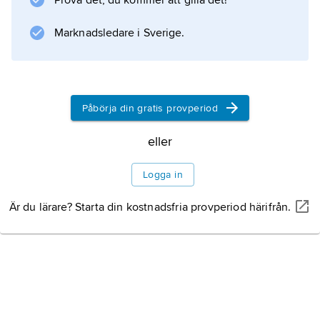
Prova det, du kommer att gilla det!
Marknadsledare i Sverige.
Påbörja din gratis provperiod
eller
Logga in
Är du lärare? Starta din kostnadsfria provperiod härifrån.