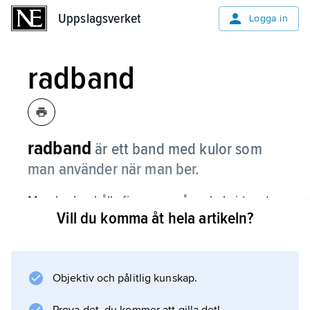
Uppslagsverket
Uppslagsverket
Logga in
radband
radband
är ett band med kulor som
man använder när man ber.
Man brukar hålla fingrarna på en kula i taget
Vill du komma åt hela artikeln?
och tänka på en viss del av en bön eller något
liknande.
Objektiv och pålitlig kunskap.
Information om artikeln