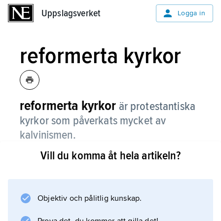
Uppslagsverket
Uppslagsverket
Logga in
reformerta kyrkor
reformerta kyrkor
är protestantiska
kyrkor som påverkats mycket av
kalvinismen.
Vill du komma åt hela artikeln?
Kalvinismen är en del av
reformationen
. Den betonar att Gud har all makt och att
Bibeln ska styra både kyrkan och samhället.
Objektiv och pålitlig kunskap.