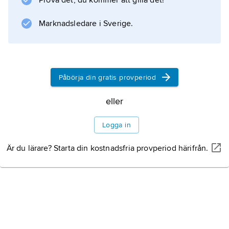
Prova det, du kommer att gilla det!
Marknadsledare i Sverige.
Information om artikeln
Påbörja din gratis provperiod
eller
Logga in
Är du lärare? Starta din kostnadsfria provperiod härifrån.