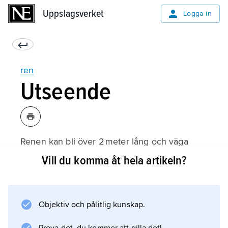
Uppslagsverket
Uppslagsverket
Logga in
ren
Utseende
Renen kan bli över 2 meter lång och väga
220 kilogram, men de flesta renar är mycket
Vill du komma åt hela artikeln?
mindre. Mankhöjden är mellan 87 och 140
centimeter.
Objektiv och pålitlig kunskap.