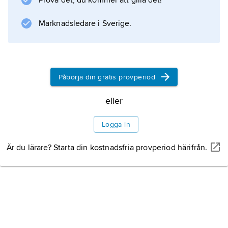
Prova det, du kommer att gilla det!
Information om artikeln
Marknadsledare i Sverige.
Påbörja din gratis provperiod
eller
Logga in
Är du lärare? Starta din kostnadsfria provperiod härifrån.