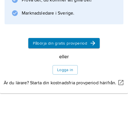
Prova det, du kommer att gilla det!
Information om artikeln
Marknadsledare i Sverige.
Påbörja din gratis provperiod
eller
Logga in
Är du lärare? Starta din kostnadsfria provperiod härifrån.