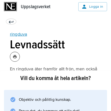
Uppslagsverket
Uppslagsverket
Logga in
ringduva
Levnadssätt
En ringduva äter framför allt frön, men också
knoppar och bär. Den kan bli cirka 15 år
Vill du komma åt hela artikeln?
gammal. Ringduvans fiender är rovfåglar och
människor som jagar duvor.
Objektiv och pålitlig kunskap.