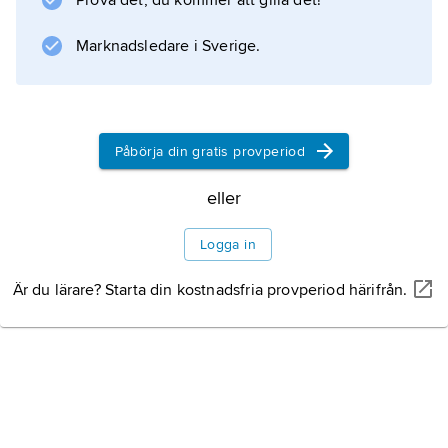
Prova det, du kommer att gilla det!
Marknadsledare i Sverige.
Information om artikeln
Påbörja din gratis provperiod
eller
Logga in
Är du lärare? Starta din kostnadsfria provperiod härifrån.