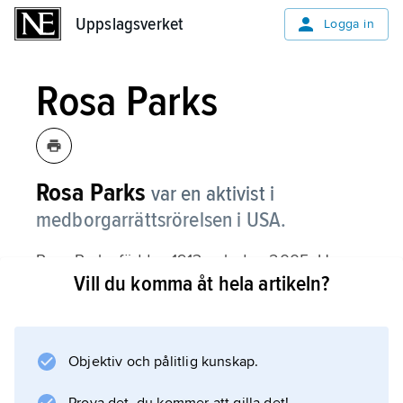
Uppslagsverket
Uppslagsverket
Logga in
Rosa Parks
Rosa Parks
var en aktivist i
medborgarrättsrörelsen i USA.
Rosa Parks föddes 1913 och dog 2005. Hon
Vill du komma åt hela artikeln?
bodde i Montgomery i Alabama. Hon jobbade
som sömmerska och åkte buss till och från
jobbet. På den stadens bussar fanns det
särskilda säten för vita och svarta människor.
Objektiv och pålitlig kunskap.
Om sätena tog slut fick de svarta stå i bussen.