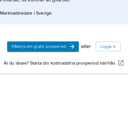
Prova det, du kommer att gilla det!
Marknadsledare i Sverige.
eller
Påbörja din gratis provperiod
Logga in
Är du lärare? Starta din kostnadsfria provperiod härifrån.