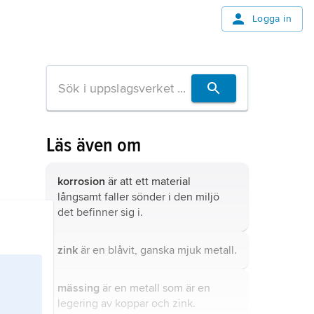
Logga in
Läs även om
korrosion
är att ett material
långsamt faller sönder i den miljö
det befinner sig i.
zink
är en blåvit, ganska mjuk metall.
mässing
är en metall som är en
legering av koppar och zink.