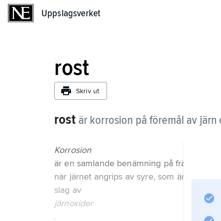
Uppslagsverket
Uppslagsverket
rost
Skriv ut
rost
är korrosion på föremål av järn 
Korrosion
är en samlande benämning på frätande kem
när järnet angrips av syre, som är löst i vat
slag av
järnoxider
.