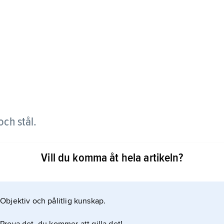
och stål.
Vill du komma åt hela artikeln?
iska angrepp på föremål av metall. Rost uppstår
ten. Rost är alltså föreningar av järn och syre, olika
Objektiv och pålitlig kunskap.