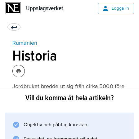
Uppslagsverket
Uppslagsverket
Logga in
Rumänien
Historia
Jordbruket bredde ut sig från cirka 5000 före
Kristus i det som i dag är Rumänien. Under
Vill du komma åt hela artikeln?
antiken bodde olika folkgrupper här, bland
annat skyter och daker. Romarna erövrade så
småningom området och skapade provinsen
Objektiv och pålitlig kunskap.
Dacia. På medeltiden växte tre furstendömen
fram. Det var Transsylvanien, Moldova och