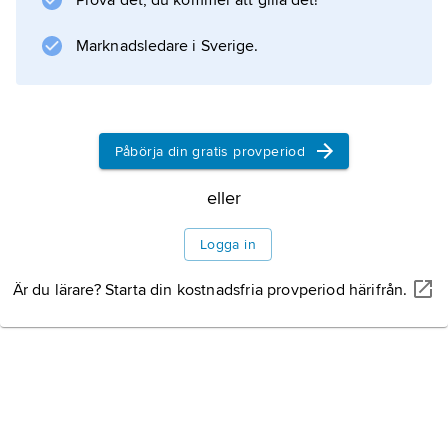
Prova det, du kommer att gilla det!
Valakiet. Transsylvanien blev
Marknadsledare i Sverige.
Information om artikeln
Påbörja din gratis provperiod
eller
Logga in
Är du lärare? Starta din kostnadsfria provperiod härifrån.