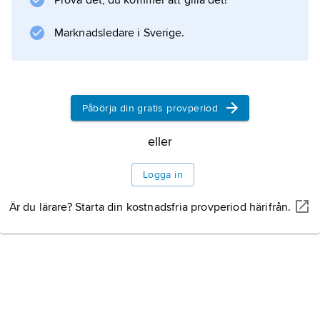
Prova det, du kommer att gilla det!
hand en person från ett visst folk
Marknadsledare i Sverige.
Information om artikeln
Påbörja din gratis provperiod
eller
Logga in
Är du lärare? Starta din kostnadsfria provperiod härifrån.