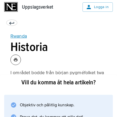
Uppslagsverket
Uppslagsverket
Logga in
Rwanda
Historia
I området bodde från början pygméfolket twa
som var jägare. Från 1000-talet invandrade
Vill du komma åt hela artikeln?
bantufolk som var förfäder till dagens hutuer
och tutsier. Hutuerna var jordbrukare och
tutsierna boskapsskötare. De två
Objektiv och pålitlig kunskap.
folkgrupperna smälte så småningom delvis
samman. Ordet tutsi betydde då inte i första