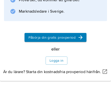
Prova det, du kommer att gilla det!
Information om artikeln
Marknadsledare i Sverige.
Påbörja din gratis provperiod
eller
Logga in
Är du lärare? Starta din kostnadsfria provperiod härifrån.