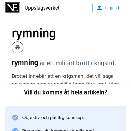
Uppslagsverket
Uppslagsverket
Logga in
rymning
rymning
är ett militärt brott i krigstid.
Brottet innebär att en krigsman, det vill säga
en person som är anställd inom försvaret, utan
Vill du komma åt hela artikeln?
lov rymmer eller uteblir från sin tjänstgöring.
Straffet för rymning är böter eller fängelse i
högst två år.
Objektiv och pålitlig kunskap.