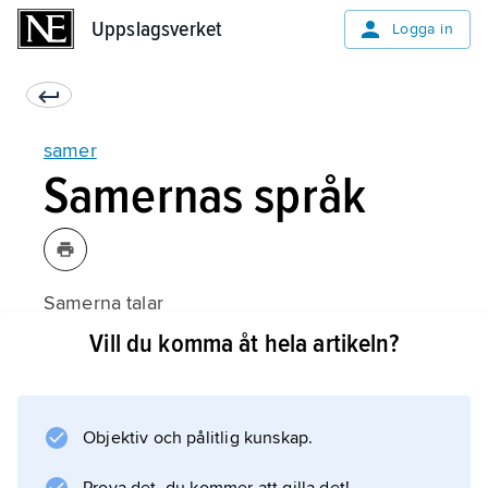
Uppslagsverket
Uppslagsverket
Logga in
samer
Samernas språk
Samerna talar
samiska
Vill du komma åt hela artikeln?
. Det är egentligen flera språk som är nära
släkt med varandra och lite mer avlägset släkt
med finska. Det största är
Objektiv och pålitlig kunskap.
nordsamiska
, som talas i framför allt Norge men även i