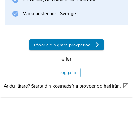
Prova det, du kommer att gilla det!
nordligaste Sverige och Finland. Alla samer
talar också det språk som talas i landet
Marknadsledare i Sverige.
Information om artikeln
Påbörja din gratis provperiod
eller
Logga in
Är du lärare? Starta din kostnadsfria provperiod härifrån.