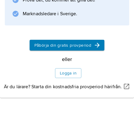
Prova det, du kommer att gilla det!
Marknadsledare i Sverige.
Påbörja din gratis provperiod
eller
Logga in
Är du lärare? Starta din kostnadsfria provperiod härifrån.