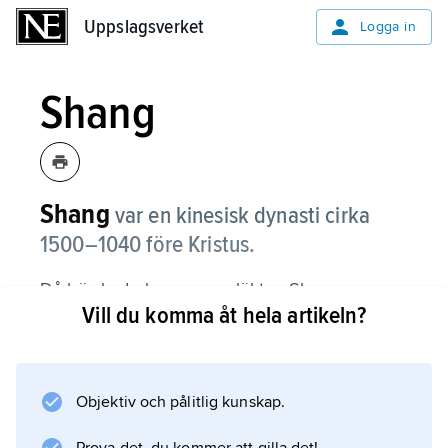
Uppslagsverket
Uppslagsverket
Logga in
Shang
Shang
var en kinesisk dynasti cirka
1500–1040 före Kristus.
Då härskade kungar av släkten Shang.
Vill du komma åt hela artikeln?
Information om artikeln
Objektiv och pålitlig kunskap.